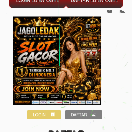
LOGIN LUNATOGEL
DAFTAR LUNATOGEL
LOGIN
DAFTAR