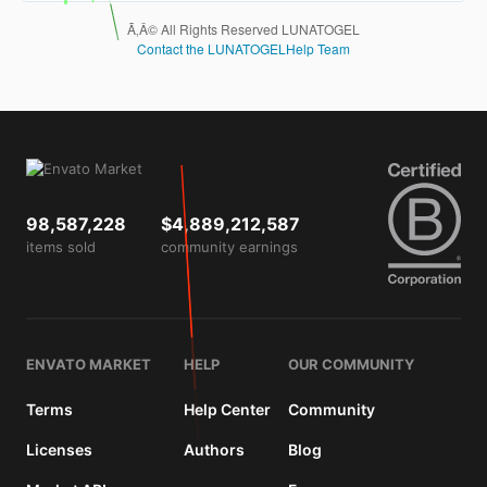
are not
Ã‚Â© All Rights Reserved LUNATOGEL
charged
Contact the LUNATOGELHelp Team
for. The
total
price
includes
the item
price
and a
buyer
98,587,228
$4,889,212,587
fee.
items sold
community earnings
View
license
details
ENVATO MARKET
HELP
OUR COMMUNITY
Terms
Help Center
Community
Licenses
Authors
Blog